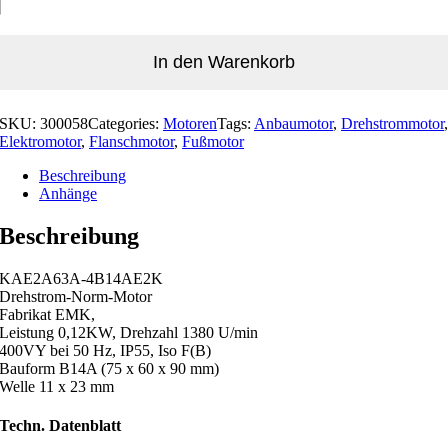
In den Warenkorb
SKU:
300058
Categories:
Motoren
Tags:
Anbaumotor
,
Drehstrommotor
Elektromotor
,
Flanschmotor
,
Fußmotor
Beschreibung
Anhänge
Beschreibung
KAE2A63A-4B14AE2K
Drehstrom-Norm-Motor
Fabrikat EMK,
Leistung 0,12KW, Drehzahl 1380 U/min
400VY bei 50 Hz, IP55, Iso F(B)
Bauform B14A (75 x 60 x 90 mm)
Welle 11 x 23 mm
Techn. Datenblatt