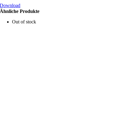
Download
Ähnliche Produkte
Out of stock