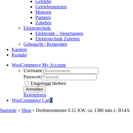
Getriebe
Getriebemotoren
Motoren
Pumpen
Zubehör
Elektrotechnik
Elektronik – Steuerungen
Elektrotechnik Zubehör
Gebraucht / Restposten
Karriere
Kontakt
WooCommerce My Account
Username:
Passwort:
Eingeloggt bleiben
Registrieren
WooCommerce Cart
0
Startseite
»
Shop
»
Drehstrommotor 0.12 KW, ca. 1380 min-1, B14A