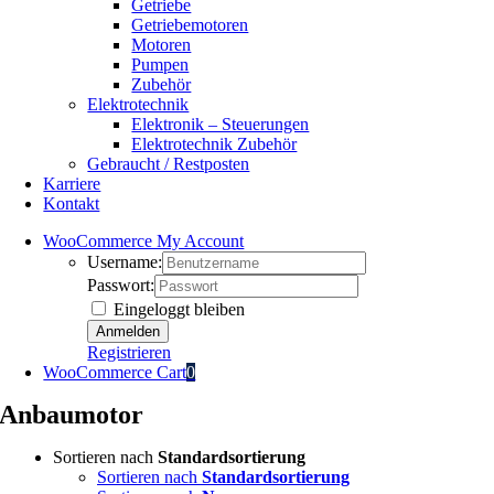
Getriebe
Getriebemotoren
Motoren
Pumpen
Zubehör
Elektrotechnik
Elektronik – Steuerungen
Elektrotechnik Zubehör
Gebraucht / Restposten
Karriere
Kontakt
WooCommerce My Account
Username:
Passwort:
Eingeloggt bleiben
Registrieren
WooCommerce Cart
0
Anbaumotor
Sortieren nach
Standardsortierung
Sortieren nach
Standardsortierung