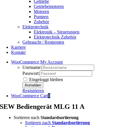
Getriebe
Getriebemotoren
Motoren
Pumpen
Zubehör
Elektrotechnik
Elektronik – Steuerungen
Elektrotechnik Zubehör
Gebraucht / Restposten
Karriere
Kontakt
WooCommerce My Account
Username:
Passwort:
Eingeloggt bleiben
Registrieren
WooCommerce Cart
0
SEW Bediengerät MLG 11 A
Sortieren nach
Standardsortierung
Sortieren nach
Standardsortierung