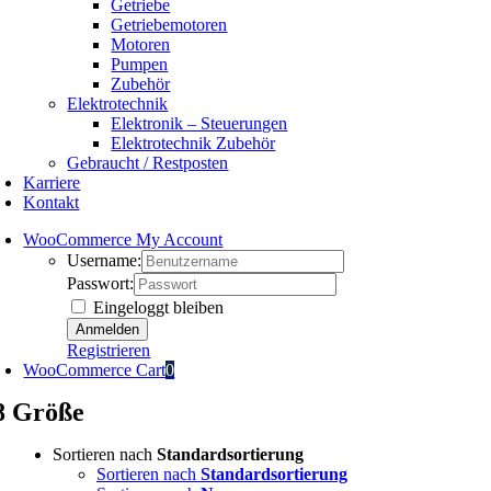
Getriebe
Getriebemotoren
Motoren
Pumpen
Zubehör
Elektrotechnik
Elektronik – Steuerungen
Elektrotechnik Zubehör
Gebraucht / Restposten
Karriere
Kontakt
WooCommerce My Account
Username:
Passwort:
Eingeloggt bleiben
Registrieren
WooCommerce Cart
0
8 Größe
Sortieren nach
Standardsortierung
Sortieren nach
Standardsortierung