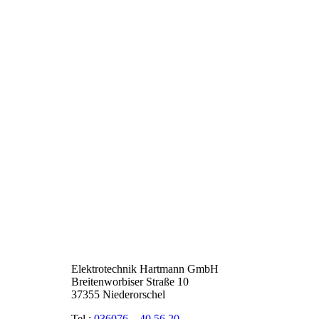
Elektrotechnik Hartmann GmbH
Breitenworbiser Straße 10
37355 Niederorschel
Tel.:
036076 – 40 56 20