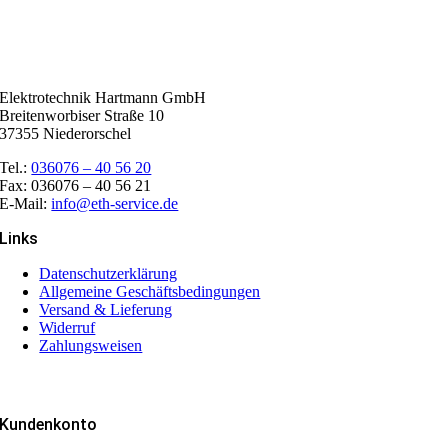
Elektrotechnik Hartmann GmbH
Breitenworbiser Straße 10
37355 Niederorschel
Tel.:
036076 – 40 56 20
Fax: 036076 – 40 56 21
E-Mail:
info@eth-service.de
Links
Datenschutzerklärung
Allgemeine Geschäftsbedingungen
Versand & Lieferung
Widerruf
Zahlungsweisen
Kundenkonto