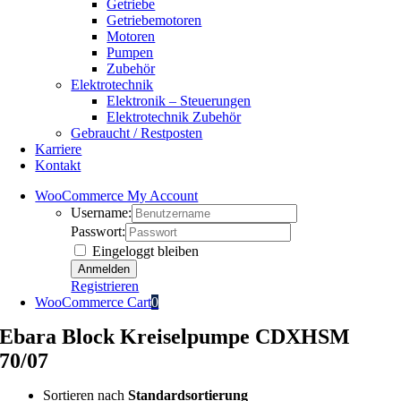
Getriebe
Getriebemotoren
Motoren
Pumpen
Zubehör
Elektrotechnik
Elektronik – Steuerungen
Elektrotechnik Zubehör
Gebraucht / Restposten
Karriere
Kontakt
WooCommerce My Account
Username:
Passwort:
Eingeloggt bleiben
Registrieren
WooCommerce Cart
0
Ebara Block Kreiselpumpe CDXHSM
70/07
Sortieren nach
Standardsortierung